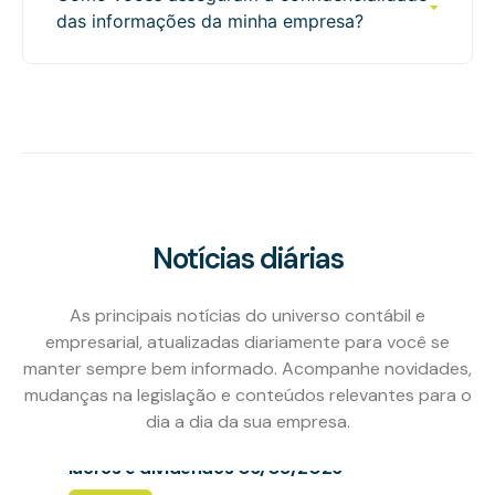
das informações da minha empresa?
Ver mais
REFIS/Porto Velho: Refis 2026 segue até
final do ano e amplia oportunidade para
regularização fiscal 06/08/2026
Ver mais
ICMS/SP: Importação de Mercadoria -
Notícias diárias
Pagamento Antecipado ao Fornecedor -
Ajuste SINIEF Nº 49/2025 06/08/2026
As principais notícias do universo contábil e
Ver mais
empresarial, atualizadas diariamente para você se
manter sempre bem informado. Acompanhe novidades,
mudanças na legislação e conteúdos relevantes para o
Receita Federal orienta sobre os
procedimentos para o recolhimento do
dia a dia da sua empresa.
imposto de renda retido na fonte sobre
lucros e dividendos 06/08/2026