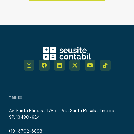
Ver mais
Receita Federal orienta sobre os
procedimentos para o recolhimento do
imposto de renda retido na fonte sobre
lucros e dividendos 06/08/2026
Ver mais
TCU aprova solução consensual para
regularizar processos administrativos
anteriores à Lei do Autocontrole
06/08/2026
TRINEX
Ver mais
Av. Santa Bárbara, 1785 – Vila Santa Rosalia, Limeira –
SP, 13480-624
Marrocos suspende tarifas de importação
sobre ovinos vivos e carnes bovina, ovina,
(19) 3702-3898
caprina e camelídea até dezembro de