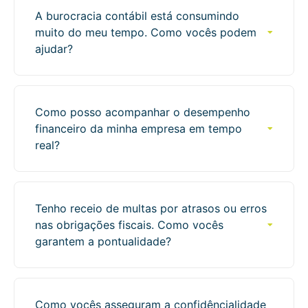
A burocracia contábil está consumindo
muito do meu tempo. Como vocês podem
ajudar?
Como posso acompanhar o desempenho
financeiro da minha empresa em tempo
real?
Tenho receio de multas por atrasos ou erros
nas obrigações fiscais. Como vocês
garantem a pontualidade?
Entenda o que muda com a nova Lei do
Como vocês asseguram a confidêncialidade
Frete 06/08/2026